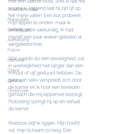
Met een laatste stoot, voel ik dat het 
voorbij is. Hijgend laat hij zijn lijf op 
Straatintimidatie
het mijne vallen. Een kus probeert 
Manipulatie
mijn lippen te vinden, maar ik 
ontwijk deze vakkundig. Ik had 
Gastblogger
mijzelf een paar weken geleden al 
Aanranding
aangeleerd hoe.
Poëzie
Wat voelde als een eeuwigheid, zal 
Interview
in werkelijkheid niet langer dan een 
Online
minuut of vijf geduurd hebben. De 
geur van seks verspreidt zich door 
Gedrag
de kamer en ik hoor een tevreden 
Onderzoek
glimlach die mij kippenvel bezorgt. 
Plotseling springt hij op en verlaat 
de kamer.
Roerloos blijf ik liggen. Mijn hoofd 
vol, mijn lichaam zo leeg. Eén 