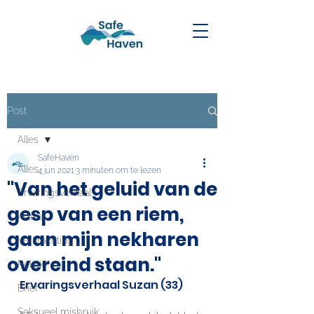
Post
Alles
SafeHaven
Alles
4 jun 2021
3 minuten om te lezen
"Van het geluid van de
Ervaringsverhaal
gesp van een riem,
Artikel
gaan mijn nekharen
Verkrachting
overeind staan."
Relatie
Ervaringsverhaal Suzan (33)
Brief
Seksueel misbruik