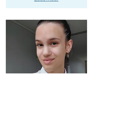
Lily van Lakerveld
Vrijwilliger ouderenzorg
"People start to heal the moment they