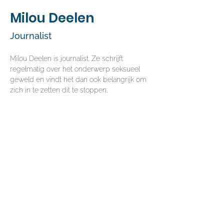
Milou Deelen
Journalist
Milou Deelen is journalist. Ze schrijft 
regelmatig over het onderwerp seksueel 
geweld en vindt het dan ook belangrijk om 
zich in te zetten dit te stoppen.
Contact
Heb je een vraag of een opmerking, of
wil je meer over ons weten?
Neem
contact met ons op.