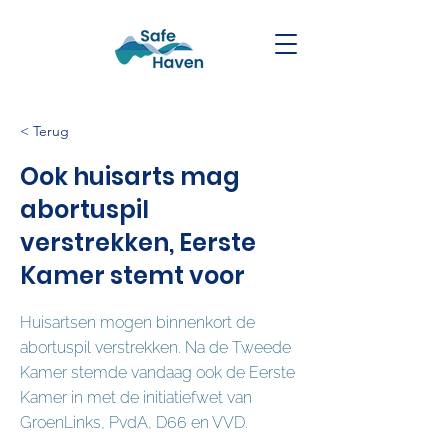
< Terug
Ook huisarts mag
abortuspil
verstrekken, Eerste
Kamer stemt voor
Huisartsen mogen binnenkort de
abortuspil verstrekken. Na de Tweede
Kamer stemde vandaag ook de Eerste
Kamer in met de initiatiefwet van
GroenLinks, PvdA, D66 en VVD.