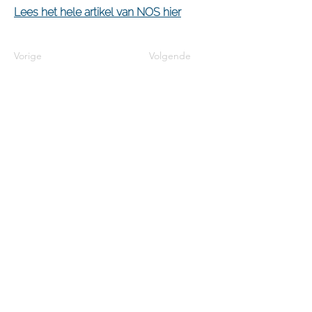
Lees het hele artikel van NOS hier
Vorige
Volgende
Contact
Heb je een vraag of een opmerking, of
wil je meer over ons weten?
Neem
contact met ons op.
Privacybeleid
Wij hechten veel waarde aan jouw
privacy. We gaan dan ook uiterst
voorzichtig met jouw gegevens om.