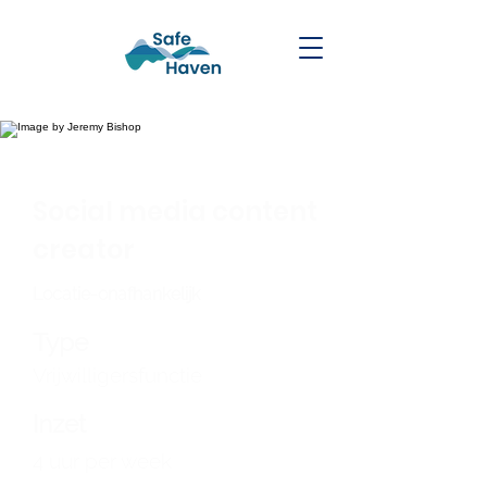
< Terug
Social media content
creator
Locatie-onafhankelijk
Type
Vrijwilligersfunctie
Inzet
4 uur per week