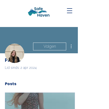
Meer acties
Volgen
Profiel
Schrijver
Elize Wolff
Lid sinds: 2 apr 2024
Posts