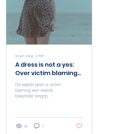
10 jun 2024
∙
3
min.
A dress is not a yes:
Over victim blaming
en kleding
De laatste jaren is victim
blaming een steeds
bekender begrip
geworden. Het gebeurt
helaas vaak dat een
slachtoffer de schuld krijgt.
91
1