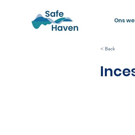
Ons we
< Back
Ince